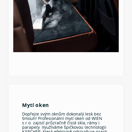
Mytí oken
Dopřejte svým oknům dokonalý lesk bez
šmouh! Profesionální mytí oken od WIEN
s.r.o. zajistí průzračně čistá skla, rámy i
parapety. Využíváme špičkovou technologii
KÄRCHER, která efektivně odstraňuje prach,