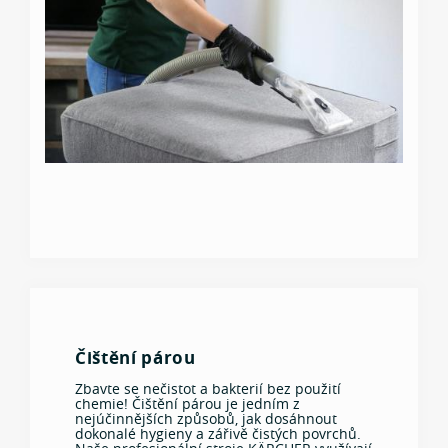
Čištění párou
Zbavte se nečistot a bakterií bez použití
chemie! Čištění párou je jedním z
nejúčinnějších způsobů, jak dosáhnout
dokonalé hygieny a zářivě čistých povrchů.