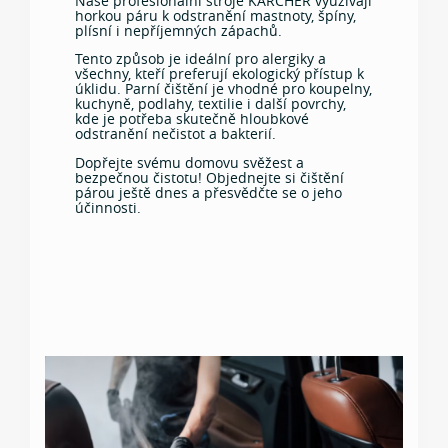
Naše profesionální stroje KÄRCHER využívají
horkou páru k odstranění mastnoty, špíny,
plísní i nepříjemných zápachů.
Tento způsob je ideální pro alergiky a
všechny, kteří preferují ekologický přístup k
úklidu. Parní čištění je vhodné pro koupelny,
kuchyně, podlahy, textilie i další povrchy,
kde je potřeba skutečně hloubkové
odstranění nečistot a bakterií.
Dopřejte svému domovu svěžest a
bezpečnou čistotu! Objednejte si čištění
párou ještě dnes a přesvědčte se o jeho
účinnosti.