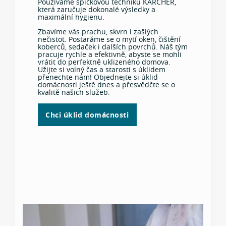
Používáme špičkovou techniku KÄRCHER,
znečištění a použití speciálních postupů či
která zaručuje dokonalé výsledky a
technologií. Nebojte se nás kontaktovat –
maximální hygienu.
rádi vám poradíme a navrhneme řešení na
míru.
Zbavíme vás prachu, skvrn i zašlých
nečistot. Postaráme se o mytí oken, čištění
Chceme, abyste měli jasnou představu o
koberců, sedaček i dalších povrchů. Náš tým
ceně už před zahájením prací, proto vždy
pracuje rychle a efektivně, abyste se mohli
předem domluvíme kalkulaci a případné
vrátit do perfektně uklizeného domova.
doplňkové služby. Férovost a přátelský
Užijte si volný čas a starosti s úklidem
přístup jsou pro nás samozřejmostí.
přenechte nám! Objednejte si úklid
domácnosti ještě dnes a přesvědčte se o
kvalitě našich služeb.
Chci úklid domácnosti